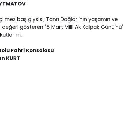
AYTMATOV
geçilmez baş giysisi; Tanrı Dağları'nın yaşamın ve
n değeri gösteren "5 Mart Milli Ak Kalpak Günü'nü"
kutlarım...
Bolu Fahri Konsolosu
an KURT