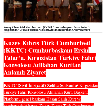
Kuzey Kıbrıs Türk Cumhuriyeti (KKTC) Cumhurbaşkanı Ersin Tatar’a,
Kırgızistan Türkiye Fahri Konsolosu Atillahan Kurttan Anlamlı Ziyaret
Kuzey Kıbrıs Türk Cumhuriyeti
(KKTC)
Cumhurbaşkanı Ersin
Tatar’a, Kırgızistan Türkiye Fahri
Konsolosu Atillahan Kurttan
Anlamlı Ziyaret
KKTC (Sivil İnisiyatif) Zeliha Sorkunlu/
Kırgızistan
Türkiye Fahri Konsolosu Atillahan Kurt, Başkent
Platformu genel başkanı Hasan Salih Kurt ve
beraberindeki heyet, Kuzey Kıbrıs Türk Cumhuriyeti